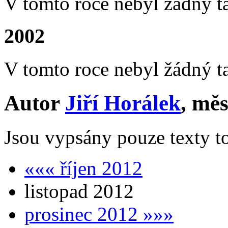
V tomto roce nebyl žádný t
2002
V tomto roce nebyl žádný t
Autor
Jiří Horálek
, mě
Jsou vypsány pouze texty to
««« říjen 2012
listopad 2012
prosinec 2012 »»»