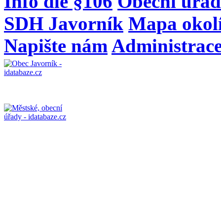
Info dle §106
Obecní úřad
SDH Javorník
Mapa okol
Napište nám
Administrac